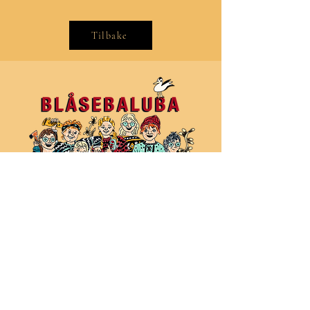
Tilbake
Tegnet av: strekavemma