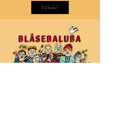
Tilbake
Tegnet av: strekavemma