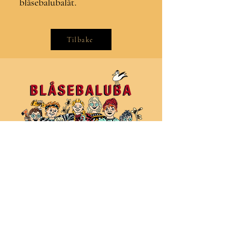
blåsebalubalåt.
Tilbake
Tegnet av: strekavemma